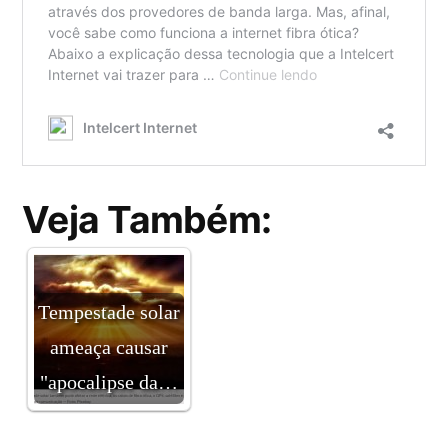
Veja Também:
Tempestade solar
ameaça causar
"apocalipse da…