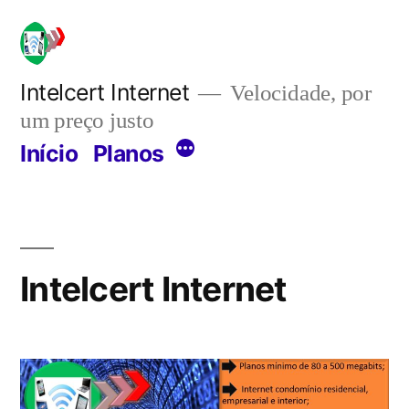
Pular
para
o
Intelcert Internet
Velocidade, por
um preço justo
conteúdo
Mais
Início
Planos
Intelcert Internet