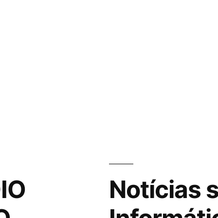
IO
Notícias 
O
Informáti