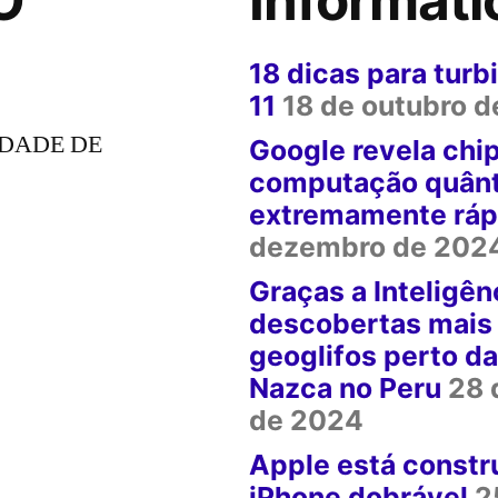
18 dicas para tur
11
18 de outubro 
DADE DE
Google revela chi
computação quânt
extremamente ráp
dezembro de 202
Graças a Inteligênc
descobertas mais
geoglifos perto da
Nazca no Peru
28 
de 2024
Apple está constr
iPhone dobrável
2