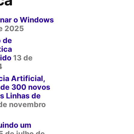
binar o Windows
de 2025
p de
ica
ido
13 de
4
ia Artificial,
 de 300 novos
s Linhas de
de novembro
uindo um
5 de julho de