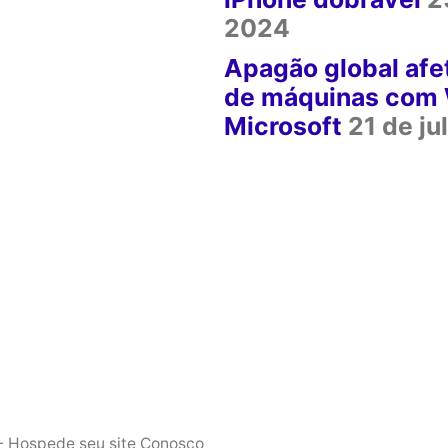
2024
Apagão global afe
de máquinas com 
Microsoft
21 de j
 Hospede seu site Conosco