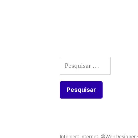
Pesquisar
por:
Intelcert Internet
,
@WebDesigner -