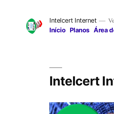
Pular
para
Intelcert Internet
Ve
o
Início
Planos
Área d
conteúdo
Intelcert I