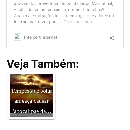
Veja Também:
Tempestade solar
ameaça causar
"apocalipse da…