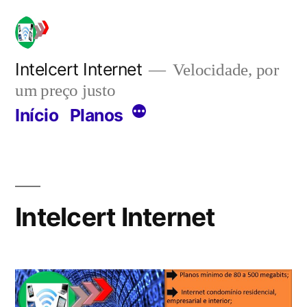
Pular
para
o
Intelcert Internet
Velocidade, por
um preço justo
conteúdo
Mais
Início
Planos
Intelcert Internet