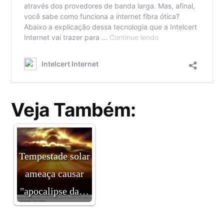
Veja Também:
Tempestade solar
ameaça causar
"apocalipse da…