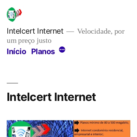
Pular
para
o
Intelcert Internet
Velocidade, por
um preço justo
conteúdo
Mais
Início
Planos
Intelcert Internet