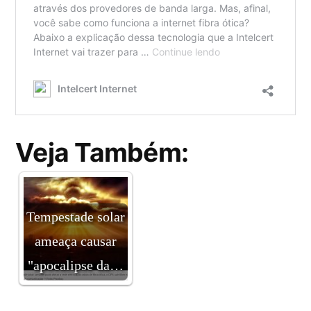
Veja Também:
Tempestade solar
ameaça causar
"apocalipse da…