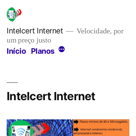
Pular
para
o
Intelcert Internet
Velocidade, por
um preço justo
conteúdo
Mais
Início
Planos
Intelcert Internet