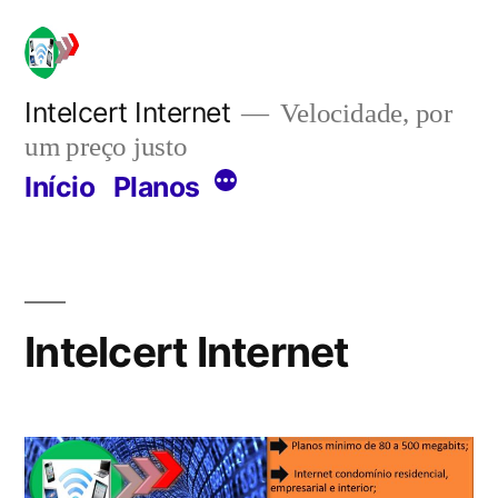
Pular
para
o
Intelcert Internet
Velocidade, por
um preço justo
conteúdo
Mais
Início
Planos
Intelcert Internet