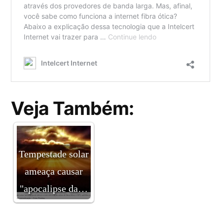
Veja Também:
Tempestade solar
ameaça causar
"apocalipse da…